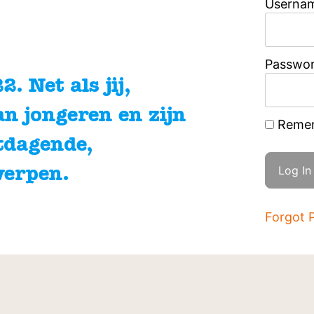
Usernam
Passwo
. Net als jij,
an jongeren en zijn
Reme
tdagende,
werpen.
Forgot 