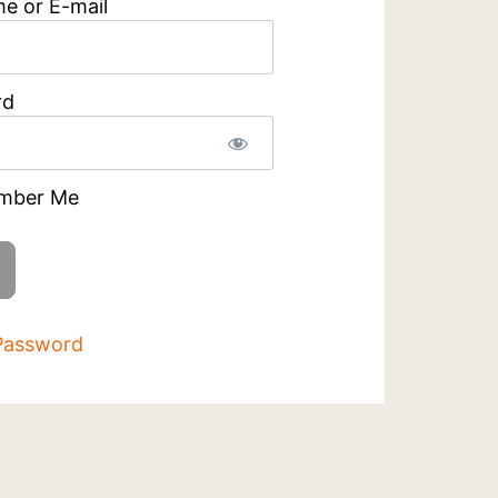
e or E-mail
rd
mber Me
Password