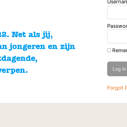
Usernam
Passwo
. Net als jij,
an jongeren en zijn
Reme
tdagende,
werpen.
Forgot 