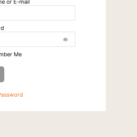
e or E-mail
rd
mber Me
Password