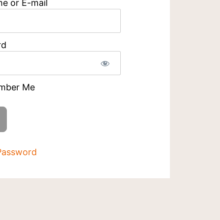
e or E-mail
rd
mber Me
Password