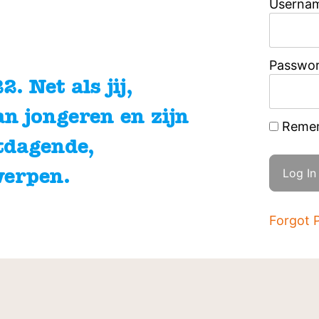
Usernam
Passwo
. Net als jij,
an jongeren en zijn
Reme
tdagende,
werpen.
Forgot 