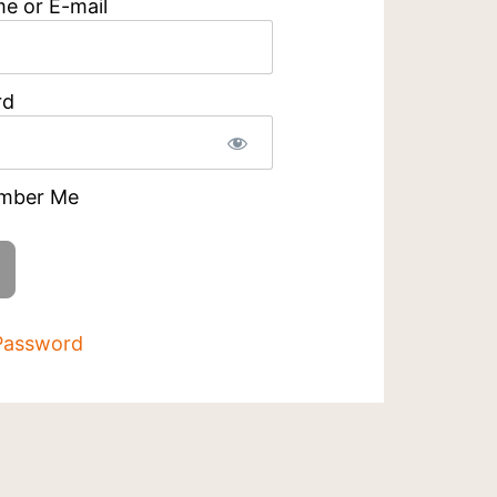
e or E-mail
rd
mber Me
Password