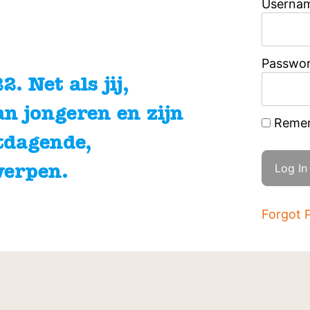
Usernam
Passwo
. Net als jij,
an jongeren en zijn
Reme
tdagende,
werpen.
Forgot 