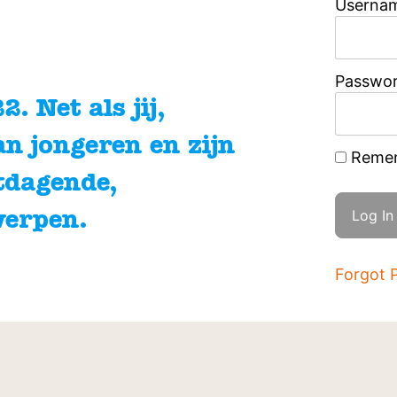
Usernam
Passwo
. Net als jij,
an jongeren en zijn
Reme
tdagende,
werpen.
Forgot 