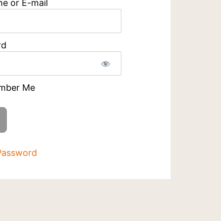
e or E-mail
rd
mber Me
Password